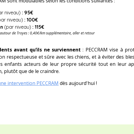
M sont modulables selon les conditions suivantes :
ar niveau)
:
9
5€
par niveau)
:
100
€
n
(par niveau)
:
11
5€
 autour de Troyes : 0,40€/km supplémentaire, aller et retour
dents avant qu’ils ne surviennent
: PECCRAM vise à prot
on respectueuse et sûre avec les chiens, et à éviter des bless
s enfants acteurs de leur propre sécurité tout en leur a
 plutôt que de le craindre.
une intervention PECCRAM
dès aujourd'hui !