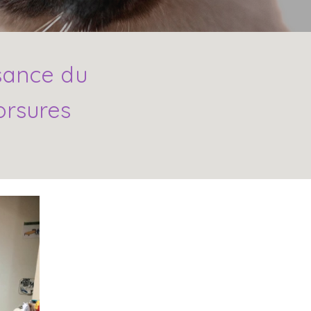
sance du
orsures