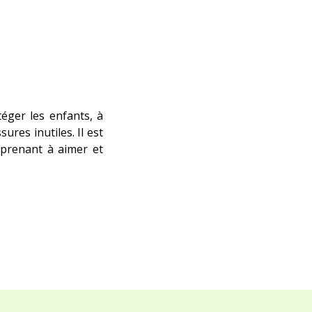
éger les enfants, à
ures inutiles. Il est
pprenant à aimer et