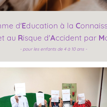
mme d'
E
ducation à la
C
onnais
et au
R
isque d'
A
ccident par
M
- pour les enfants de 4 à 10 ans -