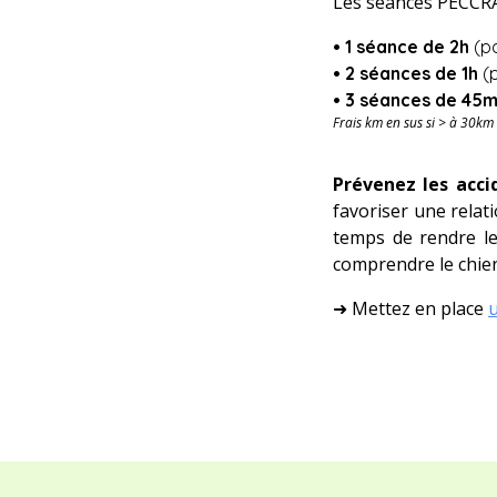
Les séances PECCRA
• 1
séance de 2h
(p
•
2
séances de
1
h
(
• 3 séances de
45m
Frais km en sus si > à 30km
Prévenez les acci
favoriser une relati
temps de rendre le
comprendre le chien,
➜
Mettez en place