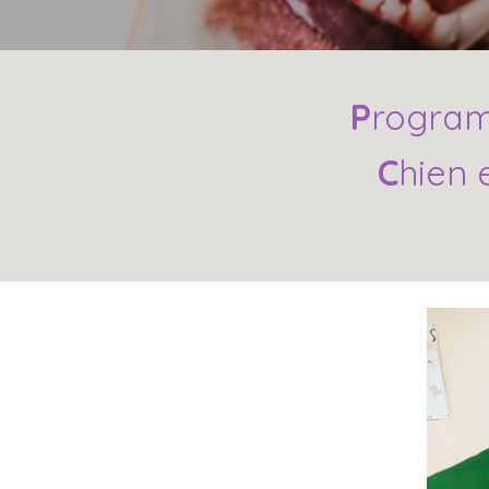
P
rogra
C
hien 