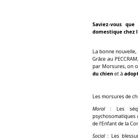
Saviez-vous que 
domestique chez l
La bonne nouvelle, 
Grâce au PECCRAM, 
par Morsures, on o
du chien
et à
adopt
Les morsures de c
Moral
: Les séqu
psychosomatiques qu
de l’Enfant de la C
Social
: Les blessu